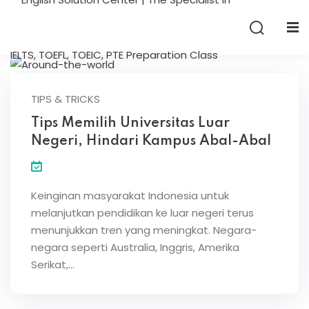
Sign in
Sign up
Sign in
Don’t have an account?
Sign up
TIPS & TRICKS
Tips Memilih Universitas Luar
Negeri, Hindari Kampus Abal-Abal
Keinginan masyarakat Indonesia untuk
melanjutkan pendidikan ke luar negeri terus
menunjukkan tren yang meningkat. Negara-
Lost your password?
Remember me
negara seperti Australia, Inggris, Amerika
Serikat,…