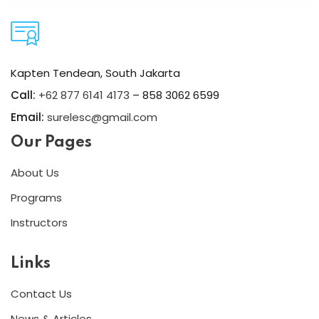
Kapten Tendean, South Jakarta
Call:
+62 877 6141 4173
– 858 3062 6599
Email:
surelesc@gmail.com
Our Pages
About Us
Programs
Instructors
Links
Contact Us
News & Articles