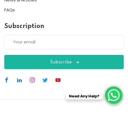
FAQs
Subscription
Subscribe
Need Any Help?
Copyright 2026
ESC
| Designed By
ESC
All Rights Reserved