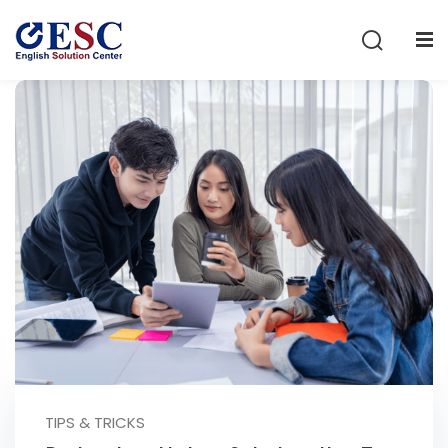
Sign in
Sign up
Sign in
Don’t have an account?
Sign up
Lost your password?
Remember me
TIPS & TRICKS