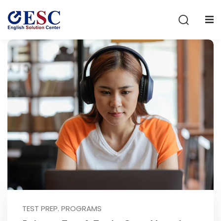
Sign in
Sign up
Sign in
Don’t have an account?
Sign up
Lost your password?
Remember me
TEST PREP. PROGRAMS