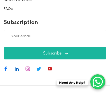
FAQs
Subscription
Subscribe
Need Any Help?
Copyright 2026
ESC
| Designed By
ESC
All Rights Reserved