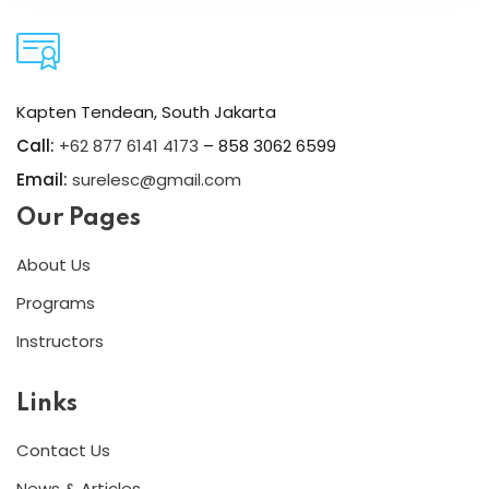
Kapten Tendean, South Jakarta
Call:
+62 877 6141 4173
– 858 3062 6599
Email:
surelesc@gmail.com
Our Pages
About Us
Programs
Instructors
Links
Contact Us
News & Articles