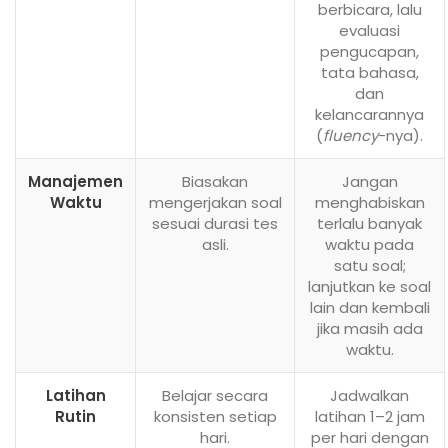
berbicara, lalu
evaluasi
pengucapan,
tata bahasa,
dan
kelancarannya
(
fluency
-nya).
Manajemen
Biasakan
Jangan
Waktu
mengerjakan soal
menghabiskan
sesuai durasi tes
terlalu banyak
asli.
waktu pada
satu soal;
lanjutkan ke soal
lain dan kembali
jika masih ada
waktu.
Latihan
Belajar secara
Jadwalkan
Rutin
konsisten setiap
latihan 1–2 jam
hari.
per hari dengan