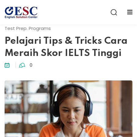
Sign in
Sign up
Test Prep. Programs
Sign in
Pelajari Tips & Tricks Cara
Don’t have an account?
Sign up
Meraih Skor IELTS Tinggi
0
Lost your password?
Remember me