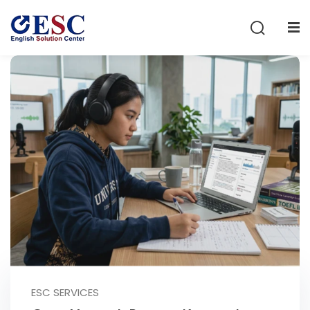
Sign in
Sign up
Sign in
Don’t have an account?
Sign up
Lost your password?
Remember me
ESC SERVICES