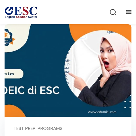
Sign in
Sign up
Sign in
Don’t have an account?
Sign up
Lost your password?
Remember me
TEST PREP. PROGRAMS