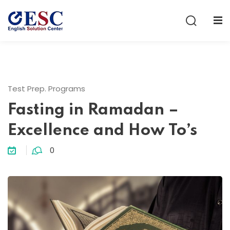
Sign in
Sign up
Sign in
Don’t have an account?
Sign up
Test Prep. Programs
Fasting in Ramadan –
Excellence and How To’s
0
Lost your password?
Remember me