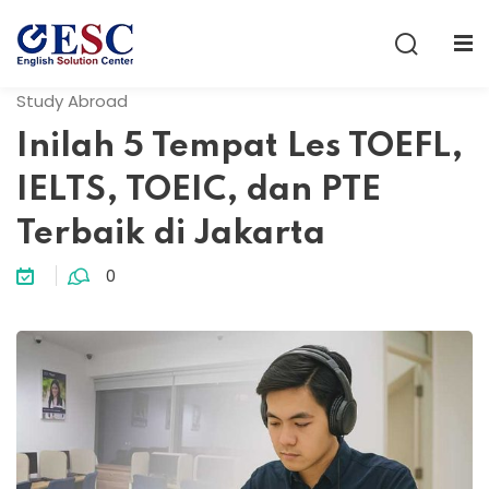
Sign in
Sign up
Study Abroad
Sign in
Inilah 5 Tempat Les TOEFL,
Don’t have an account?
Sign up
IELTS, TOEIC, dan PTE
Terbaik di Jakarta
0
Lost your password?
Remember me