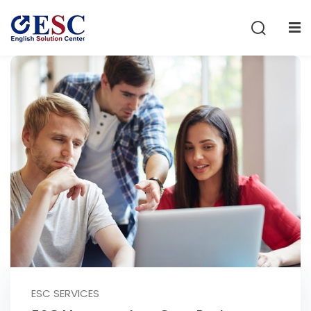
Sign in
Sign up
Sign in
Don’t have an account?
Sign up
Lost your password?
Remember me
ESC SERVICES