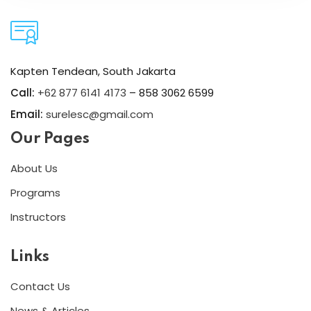
Kapten Tendean, South Jakarta
Call:
+62 877 6141 4173
– 858 3062 6599
Email:
surelesc@gmail.com
Our Pages
About Us
Programs
Instructors
Links
Contact Us
News & Articles