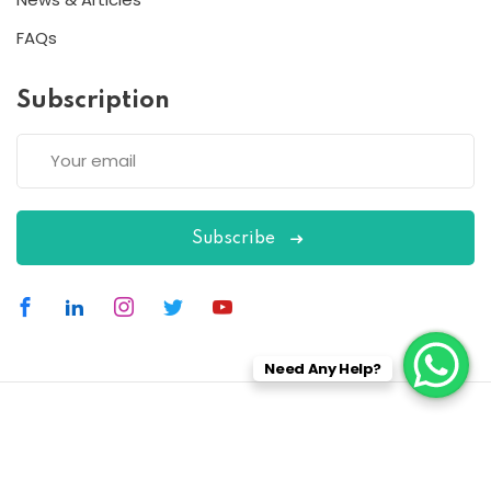
FAQs
Subscription
Subscribe
Need Any Help?
Copyright 2026
ESC
| Designed By
ESC
All Rights Reserved