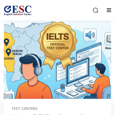
Sign in
Sign up
Sign in
Don’t have an account?
Sign up
Lost your password?
Remember me
TEST CENTERS