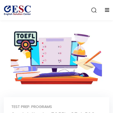
Sign in
Sign up
Sign in
Don’t have an account?
Sign up
Lost your password?
Remember me
TEST PREP. PROGRAMS