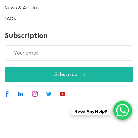
News & Articles
FAQs
Subscription
Subscribe
Need Any Help?
Copyright 2026
ESC
| Designed By
ESC
All Rights Reserved