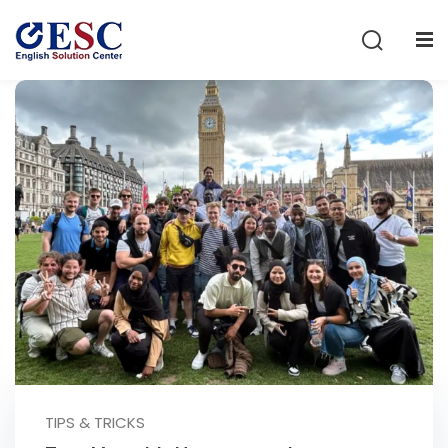
Sign in
Sign up
Sign in
Don’t have an account?
Sign up
Lost your password?
Remember me
TIPS & TRICKS