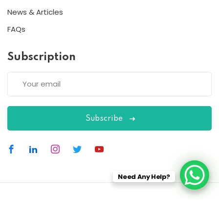
News & Articles
FAQs
Subscription
Subscribe
Need Any Help?
Copyright 2026
ESC
| Designed By
ESC
All Rights Reserved