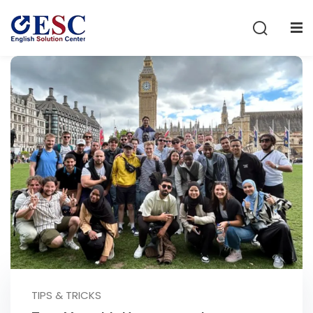
Sign in
Sign up
Sign in
Don’t have an account?
Sign up
Lost your password?
Remember me
TIPS & TRICKS