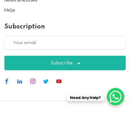
FAQs
Subscription
Subscribe
Need Any Help?
Copyright 2026
ESC
| Designed By
ESC
All Rights Reserved