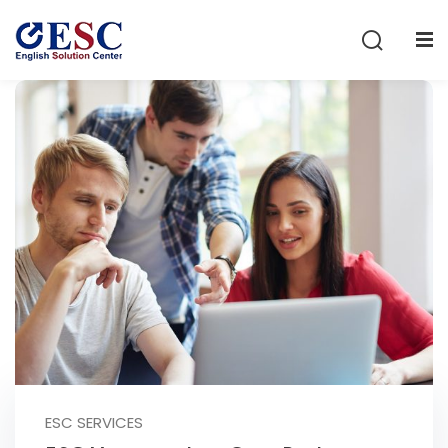
Sign in
Sign up
Sign in
Don’t have an account?
Sign up
Lost your password?
Remember me
ESC SERVICES