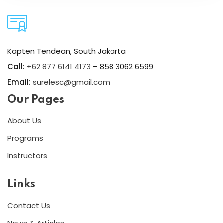
Kapten Tendean, South Jakarta
Call:
+62 877 6141 4173
– 858 3062 6599
Email:
surelesc@gmail.com
Our Pages
About Us
Programs
Instructors
Links
Contact Us
News & Articles