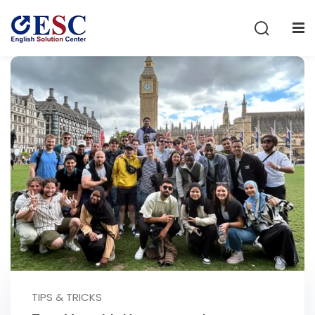
Sign in
Sign up
Sign in
Don’t have an account?
Sign up
Lost your password?
Remember me
TIPS & TRICKS