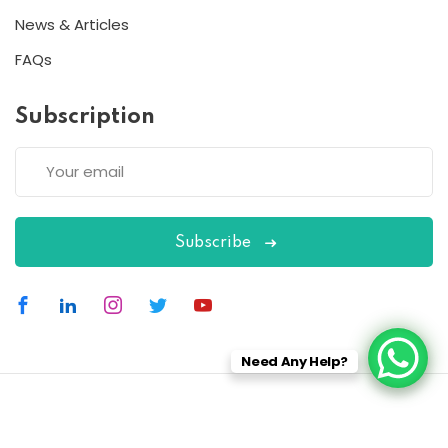
News & Articles
FAQs
Subscription
Subscribe
Need Any Help?
Copyright 2026
ESC
| Designed By
ESC
All Rights Reserved