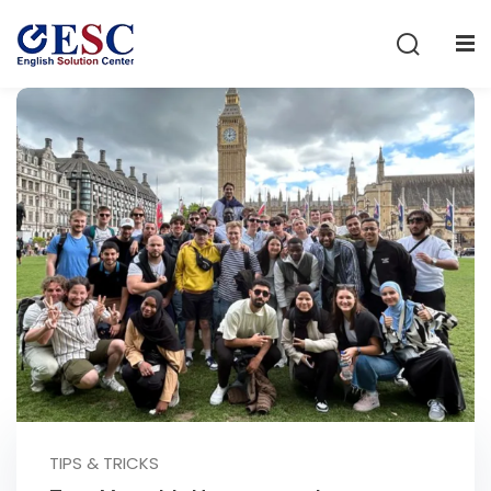
Sign in
Sign up
Sign in
Don’t have an account?
Sign up
Lost your password?
Remember me
TIPS & TRICKS