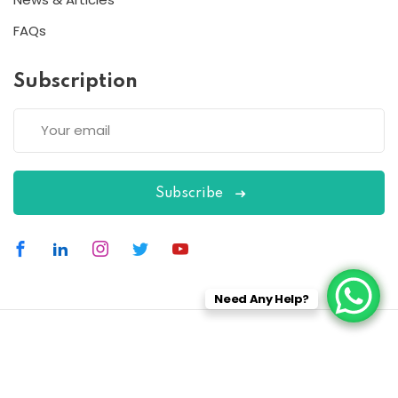
FAQs
Subscription
Subscribe
Need Any Help?
Copyright 2026
ESC
| Designed By
ESC
All Rights Reserved