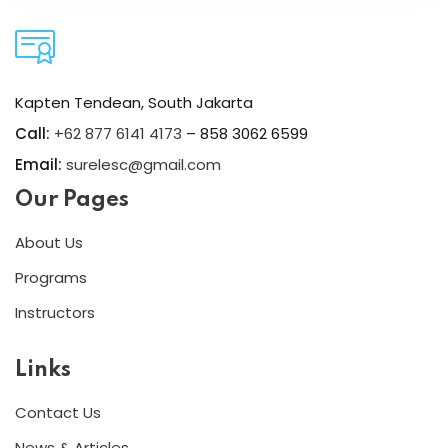
Kapten Tendean, South Jakarta
Call:
+62 877 6141 4173
– 858 3062 6599
Email:
surelesc@gmail.com
Our Pages
About Us
Programs
Instructors
Links
Contact Us
News & Articles