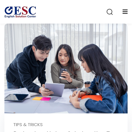
Sign in
Sign up
Sign in
Don’t have an account?
Sign up
Lost your password?
Remember me
TIPS & TRICKS