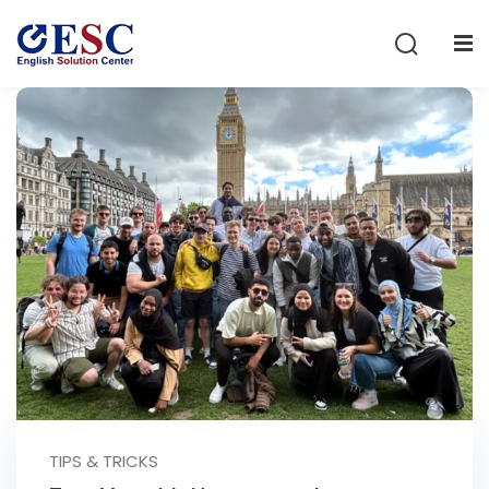
Sign in
Sign up
Sign in
Don’t have an account?
Sign up
Lost your password?
Remember me
TIPS & TRICKS