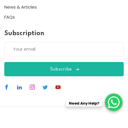
News & Articles
FAQs
Subscription
Subscribe
Need Any Help?
Copyright 2026
ESC
| Designed By
ESC
All Rights Reserved