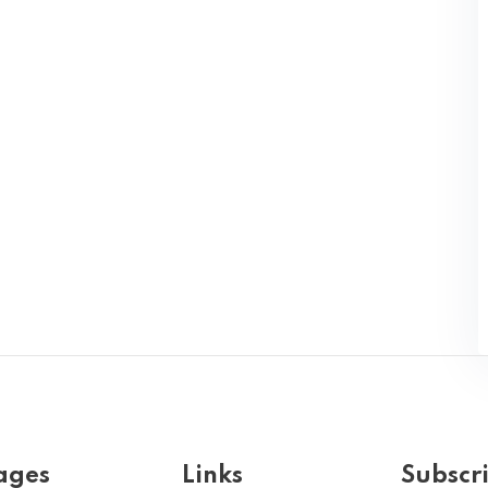
ages
Links
Subscr