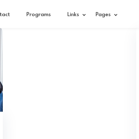
tact
Programs
Links
Pages
Sign in
Sign up
Sign in
Don’t have an account?
Sign up