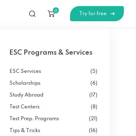
0
Try for free
ESC Programs & Services
ESC Services
(5)
Scholarships
(6)
Study Abroad
(17)
Test Centers
(8)
Test Prep. Programs
(21)
Tips & Tricks
(16)