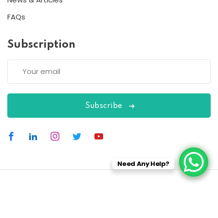
FAQs
Subscription
Subscribe
Need Any Help?
Copyright 2026
ESC
| Designed By
ESC
All Rights Reserved