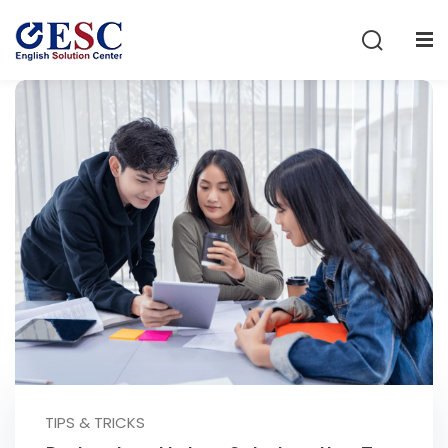
Sign in
Sign up
Sign in
Don’t have an account?
Sign up
Lost your password?
Remember me
TIPS & TRICKS