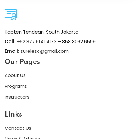
Kapten Tendean, South Jakarta
Call:
+62 877 6141 4173
– 858 3062 6599
Email:
surelesc@gmail.com
Our Pages
About Us
Programs
Instructors
Links
Contact Us
News & Articles