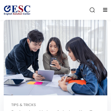
Sign in
Sign up
Sign in
Don’t have an account?
Sign up
Lost your password?
Remember me
TIPS & TRICKS