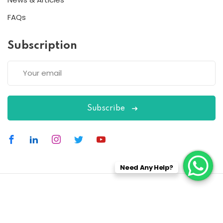
FAQs
Subscription
Subscribe
Need Any Help?
Copyright 2026
ESC
| Designed By
ESC
All Rights Reserved