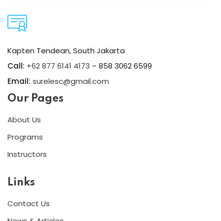
Kapten Tendean, South Jakarta
Call:
+62 877 6141 4173
– 858 3062 6599
Email:
surelesc@gmail.com
Our Pages
About Us
Programs
Instructors
Links
Contact Us
News & Articles