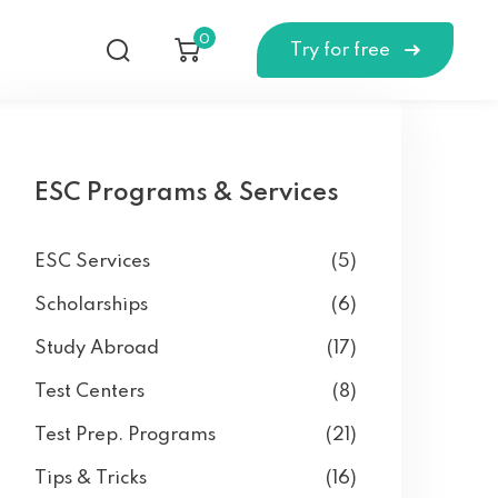
0
Try for free
ESC Programs & Services
ESC Services
(5)
Scholarships
(6)
Study Abroad
(17)
Test Centers
(8)
Test Prep. Programs
(21)
Tips & Tricks
(16)