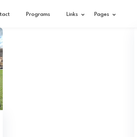
tact
Programs
Links
Pages
Sign in
Sign up
Sign in
Don’t have an account?
Sign up