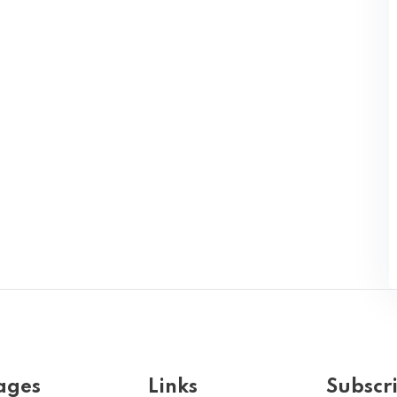
ages
Links
Subscr