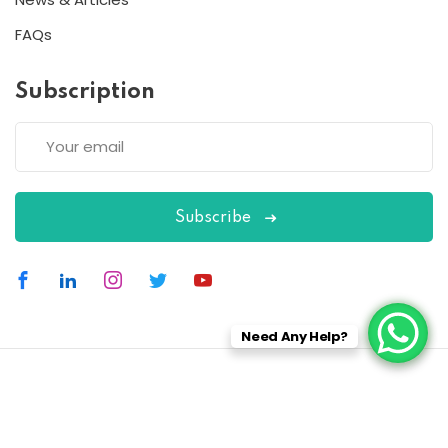
FAQs
Subscription
Subscribe
Need Any Help?
Copyright 2026
ESC
| Designed By
ESC
All Rights Reserved