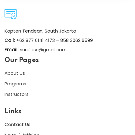
Kapten Tendean, South Jakarta
Call:
+62 877 6141 4173
– 858 3062 6599
Email:
surelesc@gmail.com
Our Pages
About Us
Programs
Instructors
Links
Contact Us
News & Articles