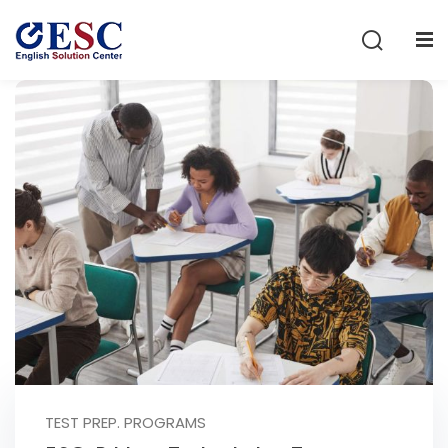
Sign in
Sign up
Sign in
Don’t have an account?
Sign up
Lost your password?
Remember me
TEST PREP. PROGRAMS