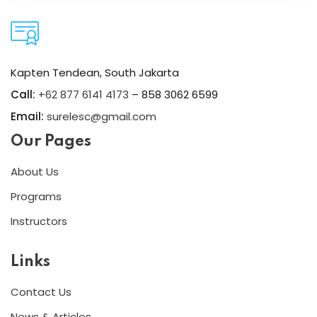
Kapten Tendean, South Jakarta
Call:
+62 877 6141 4173
– 858 3062 6599
Email:
surelesc@gmail.com
Our Pages
About Us
Programs
Instructors
Links
Contact Us
News & Articles