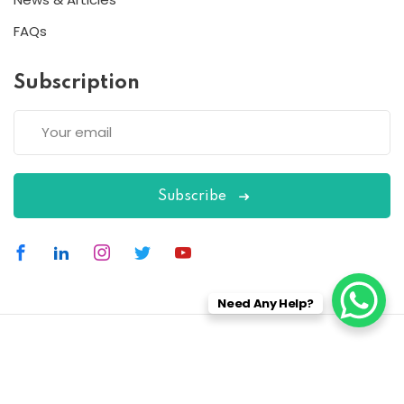
FAQs
Subscription
Subscribe
Need Any Help?
Copyright 2026
ESC
| Designed By
ESC
All Rights Reserved