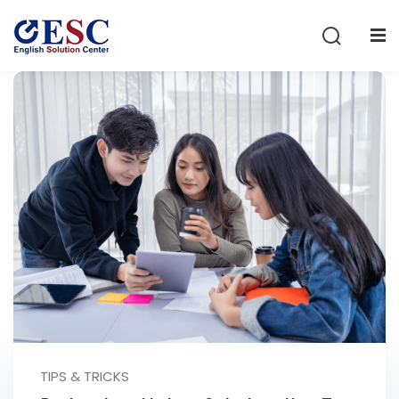
Sign in
Sign up
Sign in
Don’t have an account?
Sign up
Lost your password?
Remember me
TIPS & TRICKS