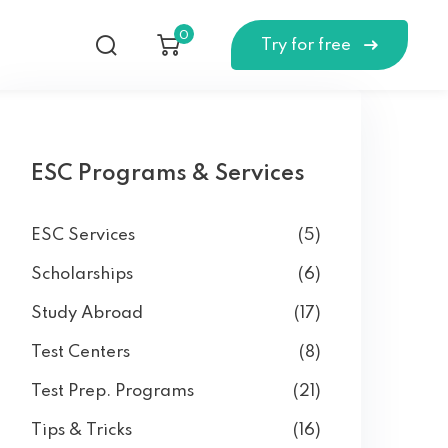
0
Try for free
ESC Programs & Services
ESC Services
(5)
Scholarships
(6)
Study Abroad
(17)
Test Centers
(8)
Test Prep. Programs
(21)
Tips & Tricks
(16)