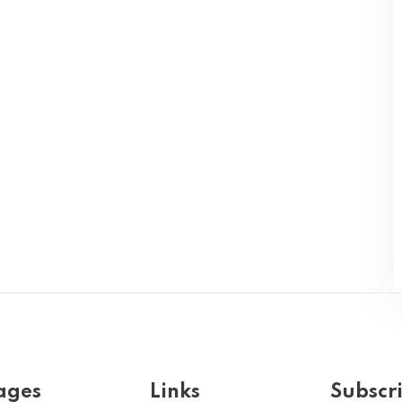
ages
Links
Subscr