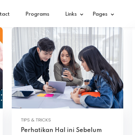
tact
Programs
Links
Pages
Sign in
Sign up
Sign in
Don’t have an account?
Sign up
TIPS & TRICKS
Perhatikan Hal ini Sebelum