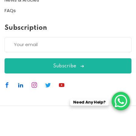
FAQs
Subscription
Subscribe
Need Any Help?
Copyright 2026
ESC
| Designed By
ESC
All Rights Reserved