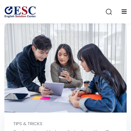
Sign in
Sign up
Sign in
Don’t have an account?
Sign up
Lost your password?
Remember me
TIPS & TRICKS