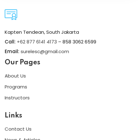
Kapten Tendean, South Jakarta
Call:
+62 877 6141 4173
– 858 3062 6599
Email:
surelesc@gmail.com
Our Pages
About Us
Programs
Instructors
Links
Contact Us
News & Articles