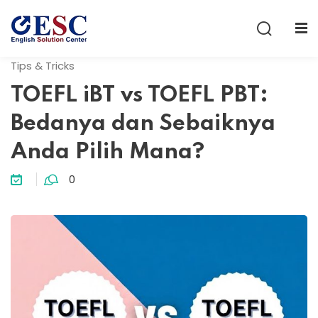
Sign in
Sign up
Tips & Tricks
Sign in
TOEFL iBT vs TOEFL PBT:
Don’t have an account?
Sign up
Bedanya dan Sebaiknya
Anda Pilih Mana?
0
Lost your password?
Remember me