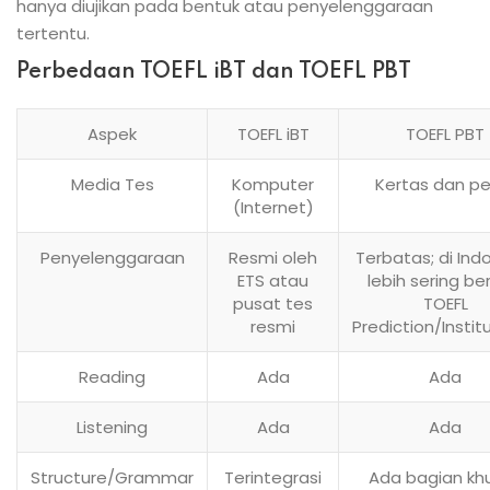
hanya diujikan pada bentuk atau penyelenggaraan
tertentu.
Perbedaan TOEFL iBT dan TOEFL PBT
Aspek
TOEFL iBT
TOEFL PBT
Media Tes
Komputer
Kertas dan pe
(Internet)
Penyelenggaraan
Resmi oleh
Terbatas; di Ind
ETS atau
lebih sering b
pusat tes
TOEFL
resmi
Prediction/Instit
Reading
Ada
Ada
Listening
Ada
Ada
Structure/Grammar
Terintegrasi
Ada bagian kh