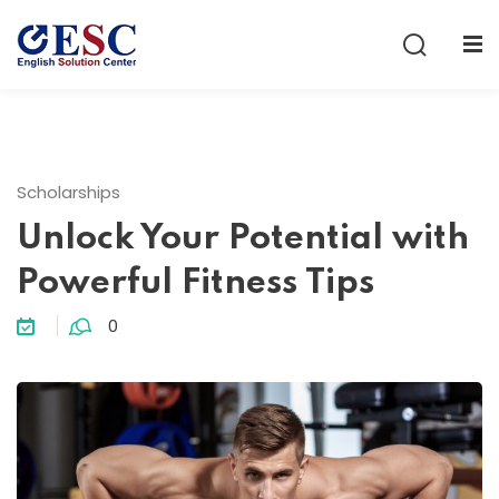
Sign in
Sign up
Sign in
Don’t have an account?
Sign up
Scholarships
Unlock Your Potential with
Powerful Fitness Tips
0
Lost your password?
Remember me