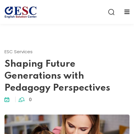
Sign in
Sign up
Sign in
Don’t have an account?
Sign up
ESC Services
Shaping Future
Generations with
Pedagogy Perspectives
0
Lost your password?
Remember me