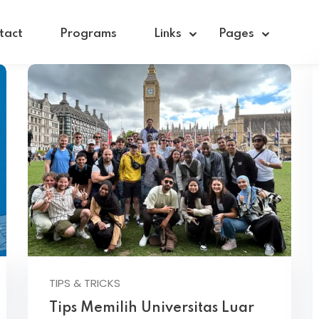
tact
Programs
Links
Pages
Sign in
Sign up
Sign in
Don’t have an account?
Sign up
TIPS & TRICKS
Tips Memilih Universitas Luar