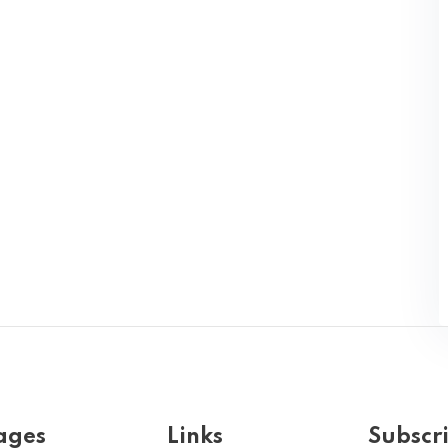
ages
Links
Subscr