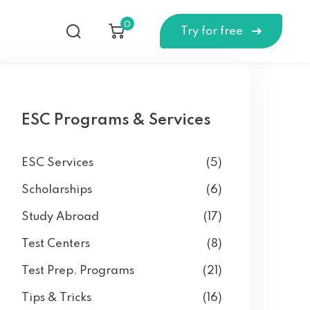
0
Try for free
ESC Programs & Services
ESC Services
(5)
Scholarships
(6)
Study Abroad
(17)
Test Centers
(8)
Test Prep. Programs
(21)
Tips & Tricks
(16)