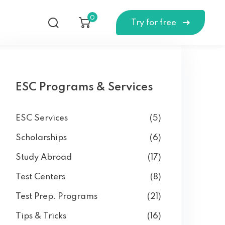
0
Try for free
ESC Programs & Services
ESC Services
(5)
Scholarships
(6)
Study Abroad
(17)
Test Centers
(8)
Test Prep. Programs
(21)
Tips & Tricks
(16)