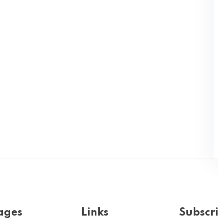
ages
Links
Subscr