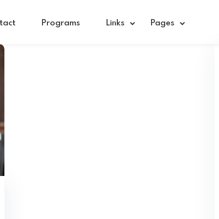
tact
Programs
Links
Pages
Sign in
Sign up
Sign in
Don’t have an account?
Sign up