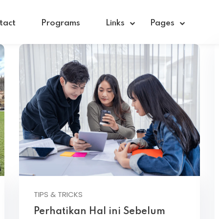
tact
Programs
Links
Pages
Sign in
Sign up
Sign in
Don’t have an account?
Sign up
TIPS & TRICKS
Perhatikan Hal ini Sebelum