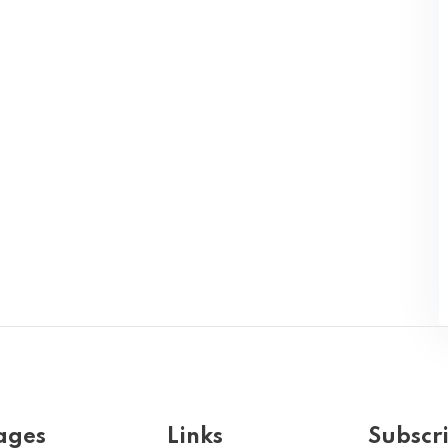
ages
Links
Subscr