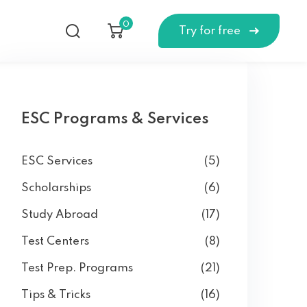
0
Try for free
ESC Programs & Services
ESC Services
(5)
Scholarships
(6)
Study Abroad
(17)
Test Centers
(8)
Test Prep. Programs
(21)
Tips & Tricks
(16)