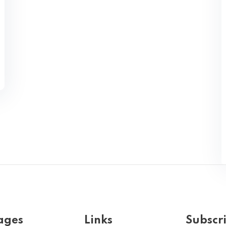
ages
Links
Subscr