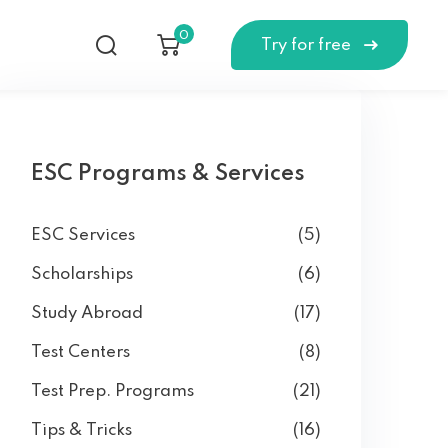
0
Try for free
ESC Programs & Services
ESC Services
(5)
Scholarships
(6)
Study Abroad
(17)
Test Centers
(8)
Test Prep. Programs
(21)
Tips & Tricks
(16)