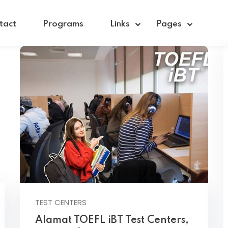
tact
Programs
Links
Pages
Sign in
Sign up
Sign in
Don’t have an account?
Sign up
TEST CENTERS
Alamat TOEFL iBT Test Centers,