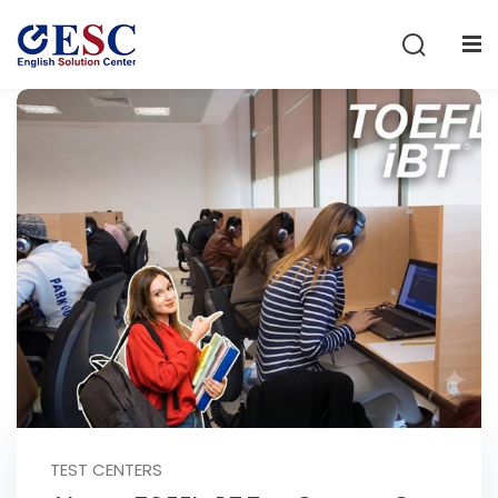
Sign in
Sign up
Sign in
Don’t have an account?
Sign up
Lost your password?
Remember me
TEST CENTERS