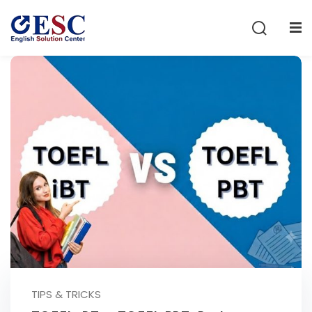
Sign in
Sign up
Sign in
Don’t have an account?
Sign up
Lost your password?
Remember me
TIPS & TRICKS