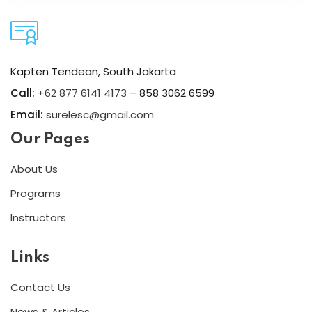
Kapten Tendean, South Jakarta
Call:
+62 877 6141 4173
– 858 3062 6599
Email:
surelesc@gmail.com
Our Pages
About Us
Programs
Instructors
Links
Contact Us
News & Articles