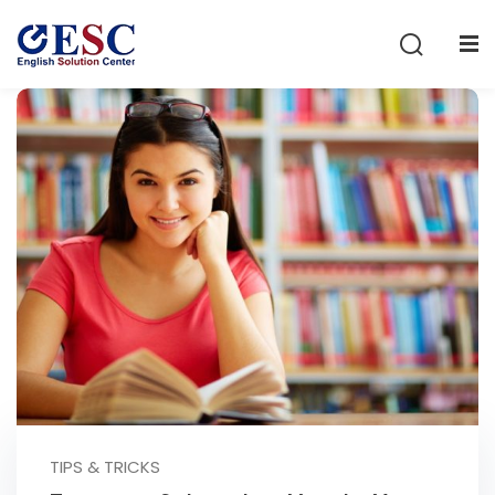
Sign in
Sign up
Sign in
Don’t have an account?
Sign up
Lost your password?
Remember me
TIPS & TRICKS